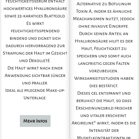
Feuchtigkeitsserum enthält
Alternative zu Botulinum
hochwertiges Hyaluronsäure
Toxin A, indem es ähnliche
sowie 23-karatiges Blattgold.
Meachanismen nutzt, jedoch
Es wirkt
ohne invasive Eingriffe.
feuchtigkeitsspendend
Durch seinen Anteil an
bindend und eignet sich
Hyaluronsäure hilft es der
dadurch hervorragend zur
Haut, Feuchtigkeit zu
Straffung der Haut im Gesicht
speichern und somit auch
und Dekolleté.
langfristig gegen Falten
Die Haut wirkt nach einer
vorzubeugen.
Anwendung sichtbar jünger
Wirksamkeitsstudien haben
und praller.
dies bestätigt.
Ideal als pflegende Make-up-
Dieses gel entspannt und
Unterlage.
beruhigt die Haut, so dass
Erscheinungsbild frischer
und vitaler erscheint.
Mehr Infos
Argireline® wirkt, indem es die
Intensität der
Muskelkontraktionen im