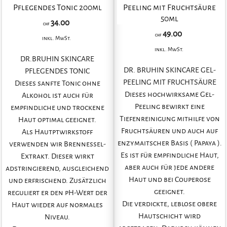
Pflegendes Tonic 200ml
Peeling mit Fruchtsäure
50ml
34.00
CHF
49.00
CHF
inkl. MwSt.
inkl. MwSt.
DR.BRUHIN SKINCARE
DR. BRUHIN SKINCARE GEL-
PFLEGENDES TONIC
PEELING MIT FRUCHTSÄURE
Dieses sanfte Tonic ohne
Dieses hochwirksame Gel-
Alkohol ist auch für
Peeling bewirkt eine
empfindliche und trockene
Tiefenreinigung mithilfe von
Haut optimal geeignet.
Fruchtsäuren und auch auf
Als Hautptwirkstoff
enzymaitscher Basis ( Papaya ).
verwenden wir Brennessel-
Es ist für empfindliche Haut,
Extrakt. Dieser wirkt
aber auch für jede andere
adstringierend, ausgleichend
Haut und bei Couperose
und erfrischend. Zusätzlich
geeignet.
reguliert er den pH-Wert der
Die verdickte, leblose obere
Haut wieder auf normales
Hautschicht wird
Niveau.