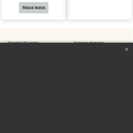
Mehr Infos
Unsere Marken
Informationen
ACQUA DELL'ELBA
Virtueller Rundgang
ST BARTH
Öffnungszeiten
DR. BRUHIN SKINCARE
Unsere Spezialitäten
Schmuckpflege