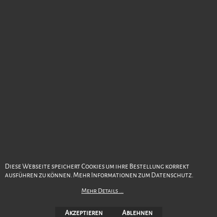
Version 15
6. August 2026
WebShop erstellt mit ShopFactory Shop Software.
Diese Webseite speichert Cookies um ihre Bestellung korrekt
ausführen zu können. Mehr Informationen zum Datenschutz.
Mehr Details ...
Akzeptieren
Ablehnen