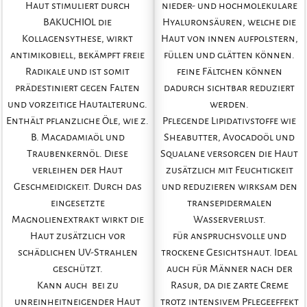
Haut stimuliert durch
nieder- und hochmolekulare
BAKUCHIOL die
Hyaluronsäuren, welche die
Kollagensythese, wirkt
Haut von innen aufpolstern,
antimikobiell, bekämpft freie
füllen und glätten können.
Radikale und ist somit
feine Fältchen können
prädestiniert gegen Falten
dadurch sichtbar reduziert
und vorzeitige Hautalterung.
werden.
Enthält pflanzliche Öle, wie z.
Pflegende Lipidativstoffe wie
B. Macadamiaöl und
Sheabutter, Avocadoöl und
Traubenkernöl. Diese
Squalane versorgen die Haut
verleihen der Haut
zusätzlich mit Feuchtigkeit
Geschmeidigkeit. Durch das
und reduzieren wirksam den
eingesetzte
transepidermalen
Magnolienextrakt wirkt die
Wasserverlust.
Haut zusätzlich vor
für anspruchsvolle und
schädlichen UV-Strahlen
trockene Gesichtshaut. Ideal
geschützt.
auch für Männer nach der
Kann auch bei zu
Rasur, da die zarte Creme
unreinheitneigender Haut
trotz intensivem Pflegeeffekt